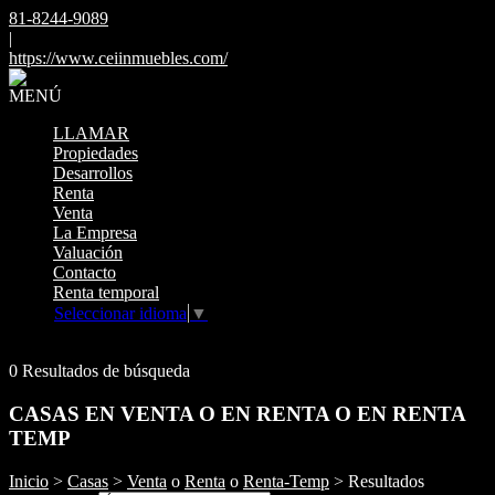
81-8244-9089
|
https://www.ceiinmuebles.com/
MENÚ
LLAMAR
Propiedades
Desarrollos
Renta
Venta
La Empresa
Valuación
Contacto
Renta temporal
Seleccionar idioma
▼
Mostrar original
0 Resultados de búsqueda
CASAS EN VENTA O EN RENTA O EN RENTA
TEMP
Inicio
>
Casas
>
Venta
o
Renta
o
Renta-Temp
> Resultados