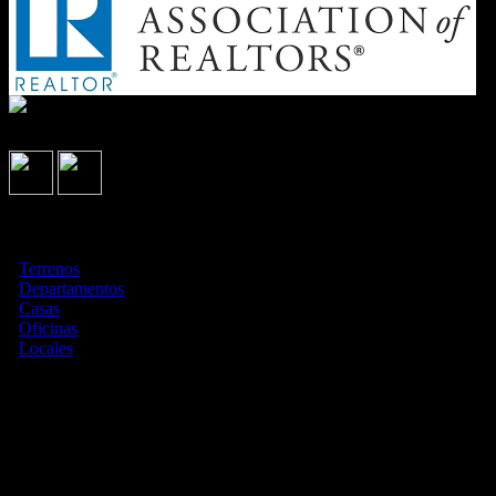
Síguenos en
Asociados con
¿Qué estás buscando?
·
Terrenos
·
Departamentos
·
Casas
·
Oficinas
·
Locales
Todas las medidas enunciadas son meramente orientativas, las
medidas exactas serán las que se expresen en el respectivo título de
propiedad de cada inmueble. Todas las fotos, imagenes y videos son
meramente ilustrativos y no contractuales. Los precios enunciados
son meramente orientativos y no contractuales.
© 2026 CEI INMUEBLES.