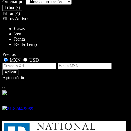
Ordenar por
Filtrar
(4)
Filtrar
(4)
Filtros Activos
Casas
Venta
Renta
Renta-Temp
Precios
MXN
USD
Aplicar
Apto crédito
0
No hubo resultados para su búsqueda
Encuéntranos en
81-8244-9089
Colonia Roble, San Nicolas de los Garza, Nuevo Leon